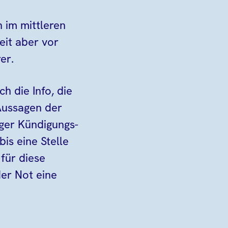
 im mittleren
it aber vor
er.
h die Info, die
Aussagen der
ger Kündigungs-
is eine Stelle
für diese
der Not eine