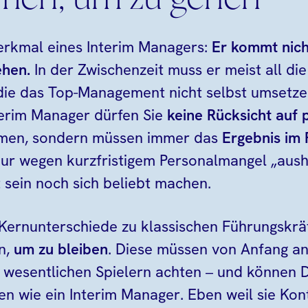
en, um zu gehen
erkmal eines Interim Managers:
Er kommt nich
ehen.
In der Zwischenzeit muss er meist all d
 die das Top-Management nicht selbst umsetze
nterim Manager dürfen Sie
keine Rücksicht auf 
en, sondern müssen immer das
Ergebnis im
 nur wegen kurzfristigem Personalmangel „aus
 sein noch sich beliebt machen.
 Kernunterschiede zu klassischen Führungskräf
en,
um zu bleiben
. Diese müssen von Anfang an
 wesentlichen Spielern achten – und können D
en wie ein Interim Manager. Eben weil sie Ko