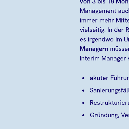
von 3 bis 18 Mon
Management auch 
immer mehr Mitte
vielseitig. In d
es irgendwo im U
Managern
müssen
Interim Manager 
akuter Führu
Sanierungsfäl
Restrukturier
Gründung, Ve