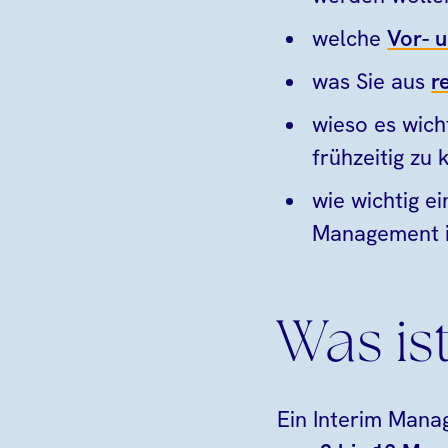
welche
Vor- 
was Sie aus
r
wieso es wicht
frühzeitig zu 
wie wichtig e
Management i
Was is
Ein Interim Manag