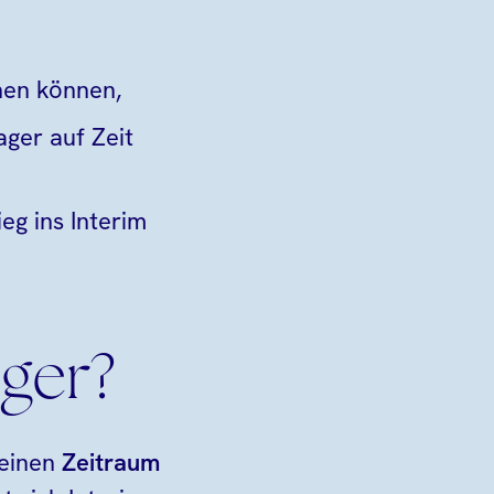
nen können,
ger auf Zeit
eg ins Interim
ager?
 einen
Zeitraum