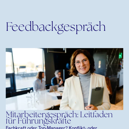
Feedbackgespräch
Mitarbeitergespräch: Leitfaden
für Führungskräfte
Fachkraft oder Top-Manager? Konflikt- oder