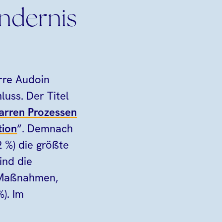
indernis
rre Audoin
uss. Der Titel
arren Prozessen
tion
“. Demnach
 %) die größte
ind die
e-Maßnahmen,
). Im