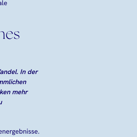
ale
hes
andel. In der
ömmlichen
nken mehr
u
energebnisse.