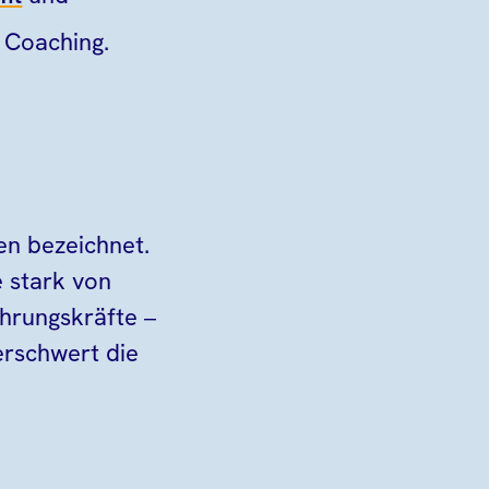
 Coaching.
en bezeichnet.
e stark von
ührungskräfte –
erschwert die