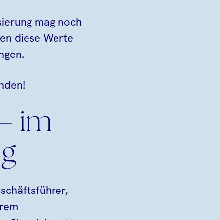
lisierung mag noch
men diese Werte
ngen.
nden!
– im
ng
schäftsführer,
hrem