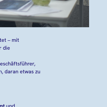
tet – mit
r die
eschäftsführer,
n, daran etwas zu
mt
und