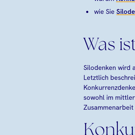
wie Sie
Silod
Was is
Silodenken wird 
Letztlich beschre
Konkurrenzdenken 
sowohl im mittle
Zusammenarbeit u
Konku