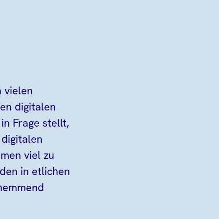
 vielen
n digitalen
n Frage stellt,
digitalen
hmen viel zu
den in etlichen
nshemmend