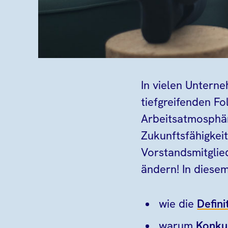
In vielen Untern
tiefgreifenden Fo
Arbeitsatmosphär
Zukunftsfähigkei
Vorstandsmitglie
ändern! In diesem
wie die
Defini
warum
Konku