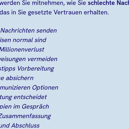
 werden Sie mitnehmen, wie Sie
schlechte Nac
as in Sie gesetzte Vertrauen erhalten.
e Nachrichten senden
isen normal sind
 Millionenverlust
weisungen vermeiden
istipps Vorbereitung
se absichern
mmunizieren Optionen
ltung entscheidet
zipien im Gespräch
d Zusammenfassung
 und Abschluss