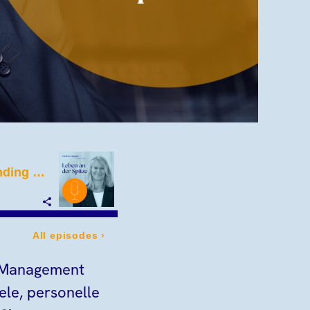
l-Management
ele, personelle