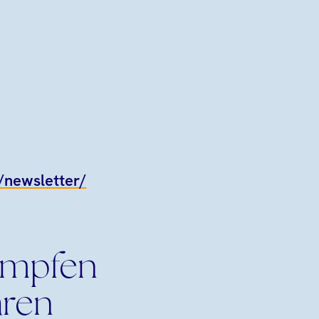
e/newsletter/
ämpfen
aren