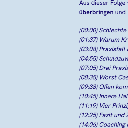
Aus dieser Folge
überbringen
und d
(00:00) Schlecht
(01:37) Warum Kr
(03:08) Praxisfall
(04:55) Schuldzu
(07:05) Drei Prax
(08:35) Worst Ca
(09:38) Offen ko
(10:45) Innere Ha
(11:19) Vier Prin
(12:25) Fazit un
(14:06) Coaching