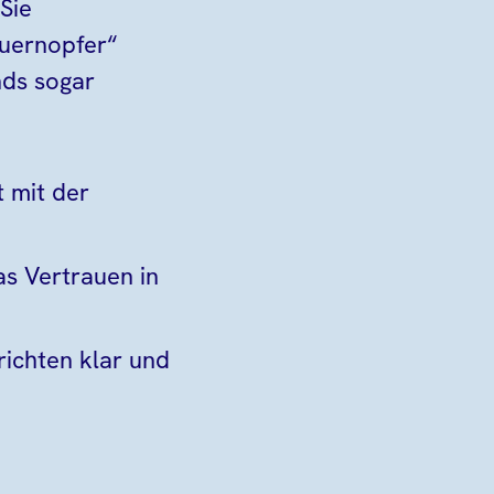
 Sie
auernopfer“
nds sogar
t mit der
as Vertrauen in
richten klar und