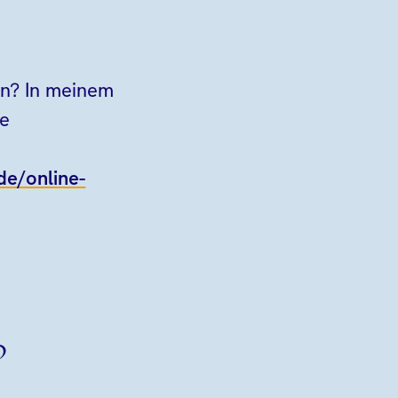
den? In meinem
se
.de/online-
?