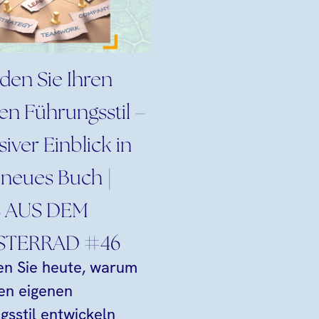
nden Sie Ihren
en Führungsstil –
siver Einblick in
neues Buch |
 AUS DEM
TERRAD #46
en Sie heute, warum
nen eigenen
gsstil entwickeln