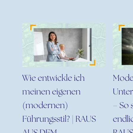
Wie entwickle ich
Mode
meinen eigenen
Unte
(modernen)
– So 
Führungsstil? | RAUS
endli