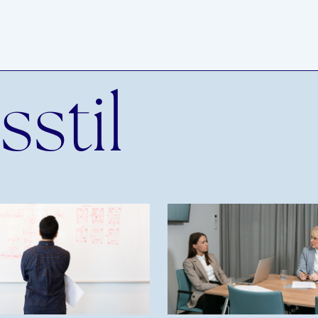
n
stil