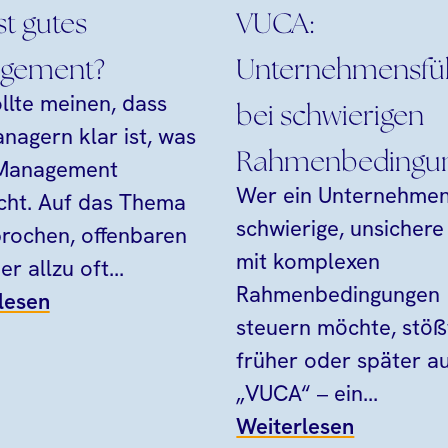
st gutes
VUCA:
gement?
Unternehmensfü
llte meinen, dass
bei schwierigen
nagern klar ist, was
Rahmenbedingu
 Management
Wer ein Unternehmen
ht. Auf das Thema
schwierige, unsichere
rochen, offenbaren
mit komplexen
er allzu oft...
Rahmenbedingungen
lesen
steuern möchte, stöß
früher oder später a
„VUCA“ – ein...
Weiterlesen