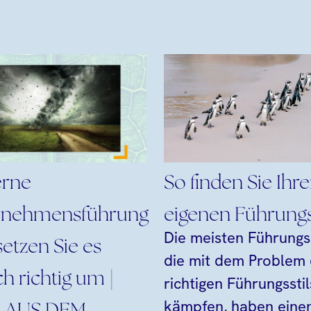
rne
So finden Sie Ihr
rnehmensführung
eigenen Führungs
Die meisten Führungs
setzen Sie es
die mit dem Problem
ch richtig um |
richtigen Führungsstil
kämpfen, haben eine