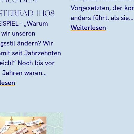
 AUS DEM
Vorgesetzten, der ko
TERRAD #108
anders führt, als sie...
ISPIEL - „Warum
Weiterlesen
n wir unseren
gsstil ändern? Wir
amit seit Jahrzehnten
eich!“ Noch bis vor
 Jahren waren...
lesen