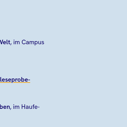
Welt
, im Campus
/leseprobe-
iben
, im Haufe-