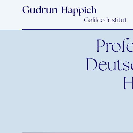
Prof
Deuts
H