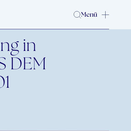
Menü
ng in
US DEM
1