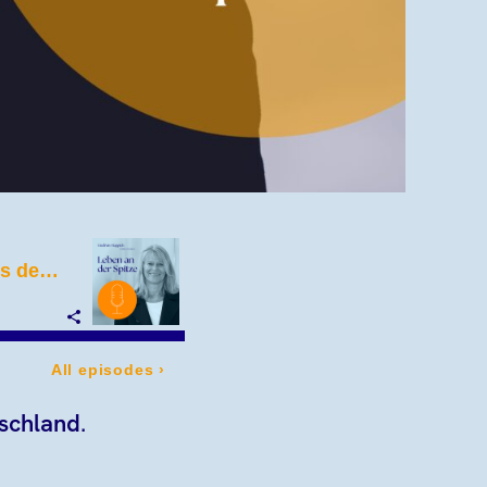
tschland
.