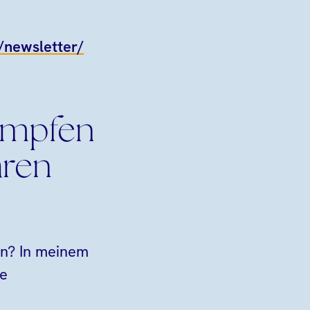
e/newsletter/
ämpfen
aren
den? In meinem
se