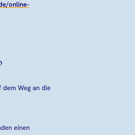
.de/online-
?
f dem Weg an die
inden einen