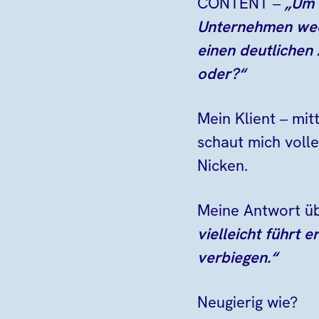
CONTENT –
„Um 
Unternehmen wech
einen deutlichen 
oder?“
Mein Klient – mit
schaut mich voll
Nicken.
Meine Antwort üb
vielleicht führt 
verbiegen.“
Neugierig wie?