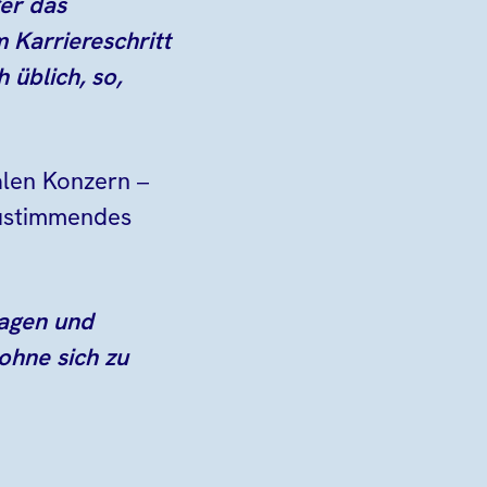
ger das
 Karriereschritt
 üblich, so,
alen Konzern –
zustimmendes
lagen und
 ohne sich zu