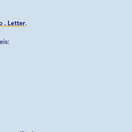
o . Letter
.
eis: