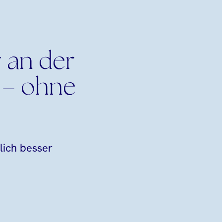
 an der
 – ohne
lich besser