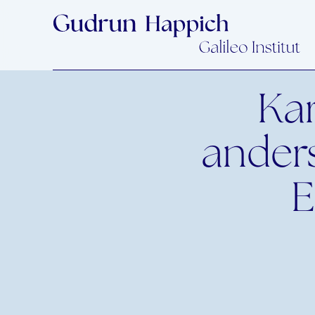
Kar
anders