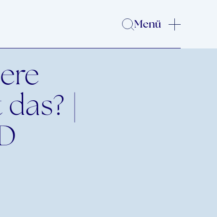
Menü
iere
 das? |
D