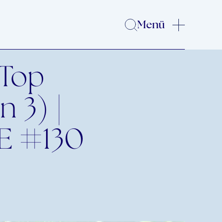
Menü
 Top
 3) |
E #130