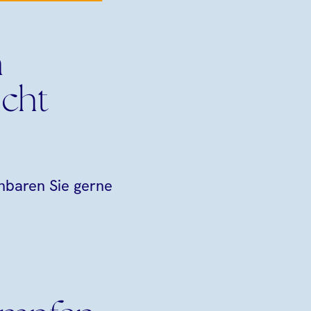
n
icht
nbaren Sie gerne