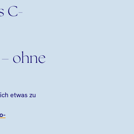
s C-
 – ohne
lich etwas zu
o-