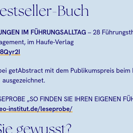
estseller-Buch
UNGEN IM FÜHRUNGSALLTAG
– 28 Führungst
agement, im Haufe-Verlag
48Qyr2I
ei getAbstract mit dem Publikumspreis beim I
 ausgezeichnet.
LESEPROBE „SO FINDEN SIE IHREN EIGENEN F
eo-institut.de/leseprobe/
ie gewusst?