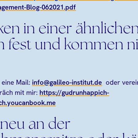
gement-Blog-062021.pdf
ken in einer ähnliche
on fest und kommen n
 eine Mail:
info@galileo-institut.de
oder verei
räch mit mir:
https://gudrunhappich-
ech.youcanbook.me
 neu an der