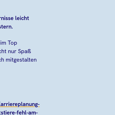
nisse leicht
tern.
 im Top
cht nur Spaß
h mitgestalten
arriereplanung-
stiere-fehl-am-