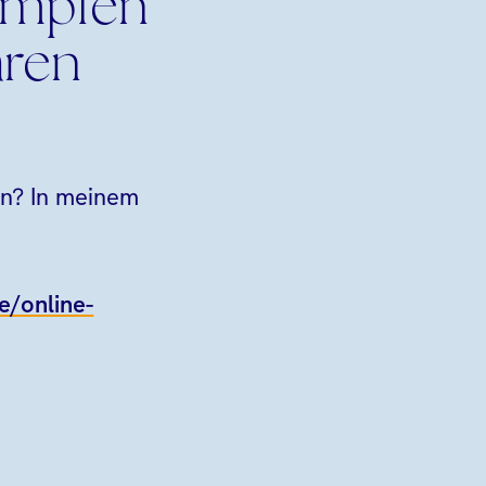
ämpfen
aren
den? In meinem
e
de/online-