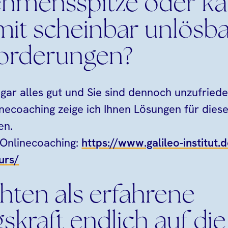
ehmensspitze oder k
 mit scheinbar unlösb
orderungen?
sogar alles gut und Sie sind dennoch unzufrie
necoaching zeige ich Ihnen Lösungen für dies
en.
 Onlinecoaching:
https://www.galileo-institut.
urs/
hten als erfahrene
kraft endlich auf die