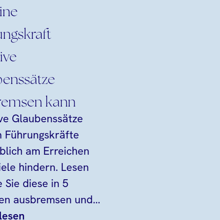
ine
ngskraft
ive
benssätze
remsen kann
ve Glaubenssätze
 Führungskräfte
lich am Erreichen
iele hindern. Lesen
e Sie diese in 5
ten ausbremsen und...
lesen