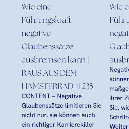
Wie eine
Wie e
Führungskraft
Führu
negative
negat
Glaubenssätze
Glau
ausbremsen kann |
ausb
Negati
RAUS AUS DEM
können
HAMSTERRAD #235
maßgeb
CONTENT – Negative
ihrer Z
Glaubenssätze limitieren Sie
Sie, wi
nicht nur, sie können auch
Schrit
ein richtiger Karrierekiller
Weiter