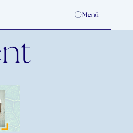
Menü
nt