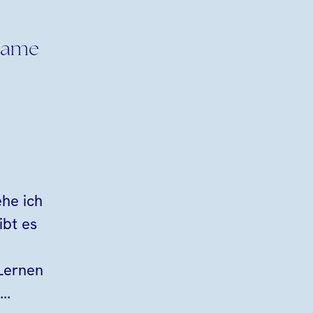
same
ehe ich
ibt es
Lernen
..