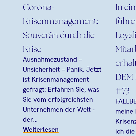
Corona-
In ein
Krisenmanagement:
führe
Souverän durch die
Loyal
Krise
Mitar
Ausnahmezustand –
erhal
Unsicherheit – Panik. Jetzt
DEM
ist Krisenmanagement
gefragt: Erfahren Sie, was
#73
Sie vom erfolgreichsten
FALLBE
Unternehmen der Welt -
meine 
der...
Krisen
Weiterlesen
ich di