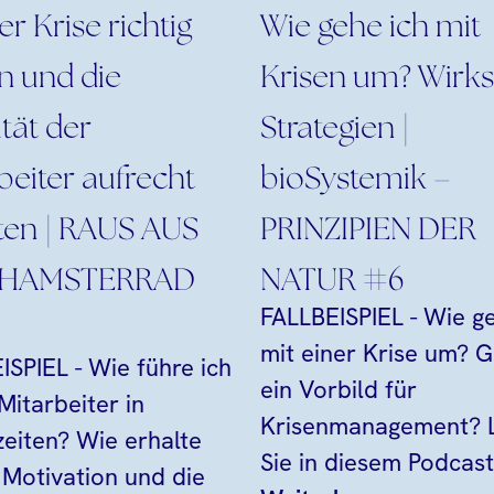
er Krise richtig
Wie gehe ich mit
n und die
Krisen um? Wirk
ität der
Strategien |
beiter aufrecht
bioSystemik –
ten | RAUS AUS
PRINZIPIEN DER
 HAMSTERRAD
NATUR #6
FALLBEISPIEL - Wie g
mit einer Krise um? G
ISPIEL - Wie führe ich
ein Vorbild für
Mitarbeiter in
Krisenmanagement? 
zeiten? Wie erhalte
Sie in diesem Podcast.
e Motivation und die