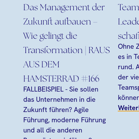
Das Management der
Team 
Zukunft aufbauen –
Leade
Wie gelingt die
schaf
Ohne Z
Transformation | RAUS
es in 
AUS DEM
rund. A
der vi
HAMSTERRAD #166
Teamsp
FALLBEISPIEL - Sie sollen
können.
das Unternehmen in die
Weiter
Zukunft führen? Agile
Führung, moderne Führung
und all die anderen