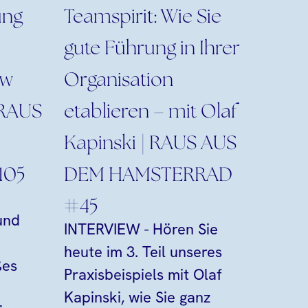
ung
Teamspirit: Wie Sie
gute Führung in Ihrer
ew
Organisation
| RAUS
etablieren – mit Olaf
Kapinski | RAUS AUS
105
DEM HAMSTERRAD
#45
und
INTERVIEW - Hören Sie
heute im 3. Teil unseres
ßes
Praxisbeispiels mit Olaf
Kapinski, wie Sie ganz