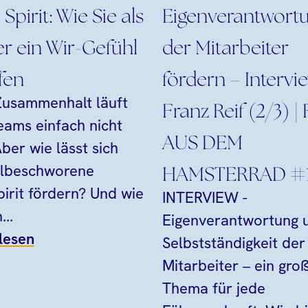
Spirit: Wie Sie als
Eigenverantwort
r ein Wir-Gefühl
der Mitarbeiter
fen
fördern – Intervi
usammenhalt läuft
Franz Reif (2/3) 
Teams einfach nicht
AUS DEM
ber wie lässt sich
elbeschworene
HAMSTERRAD #
irit fördern? Und wie
INTERVIEW -
..
Eigenverantwortung 
lesen
Selbstständigkeit der
Mitarbeiter – ein gro
Thema für jede