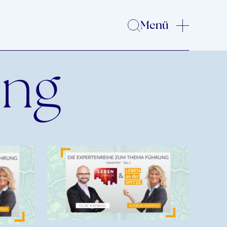
Menü
ung