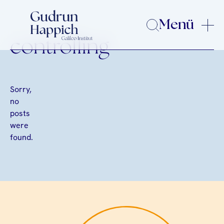
Menü
controlling
Sorry,
no
posts
were
found.