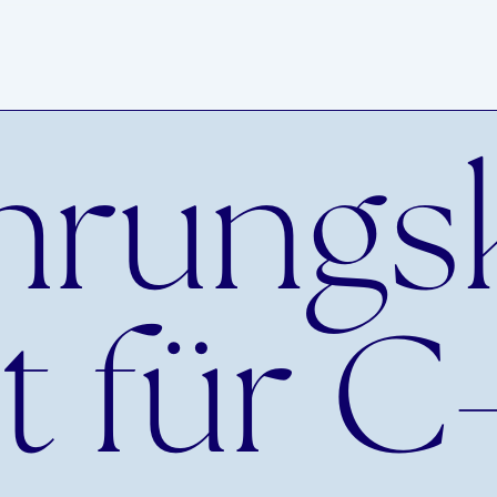
hrungsk
 für C