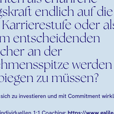
kraft endlich auf die
Karrierestufe oder al
um entscheidenden
cher an der
hmensspitze werden
rbiegen zu müssen?
in sich zu investieren und mit Commitment wirk
individuellen 1:1 Coaching:
https://www.galile