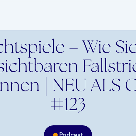
htspiele – Wie Sie
ichtbaren Fallstr
ennen | NEU ALS 
#123
Podcast