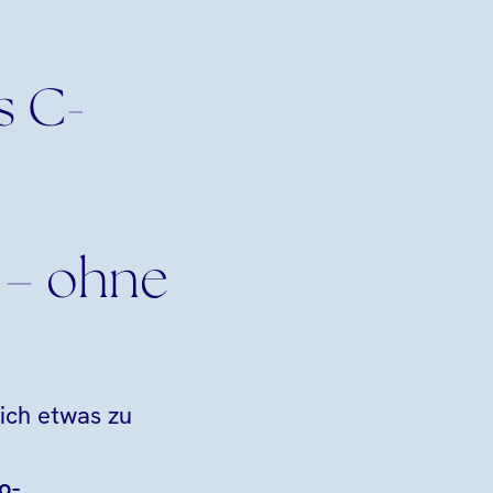
s C-
 – ohne
lich etwas zu
o-