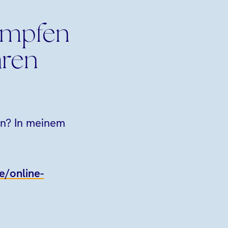
ämpfen
aren
den? In meinem
e
de/online-