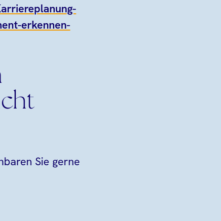
arriereplanung-
ent-erkennen-
n
icht
nbaren Sie gerne