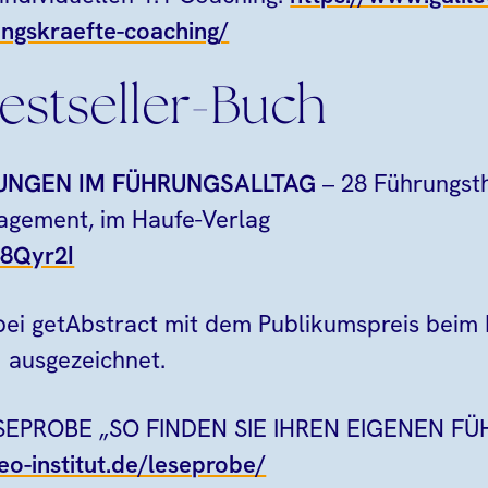
ungskraefte-coaching/
estseller-Buch
UNGEN IM FÜHRUNGSALLTAG
– 28 Führungst
agement, im Haufe-Verlag
48Qyr2I
ei getAbstract mit dem Publikumspreis beim I
 ausgezeichnet.
LESEPROBE „SO FINDEN SIE IHREN EIGENEN F
eo-institut.de/leseprobe/