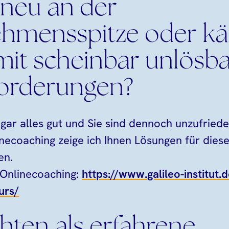
 neu an der
ehmensspitze oder k
 mit scheinbar unlösb
orderungen?
sogar alles gut und Sie sind dennoch unzufrie
necoaching zeige ich Ihnen Lösungen für dies
en.
 Onlinecoaching:
https://www.galileo-institut.
urs/
hten als erfahrene