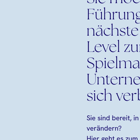
Führungs
nächste 
Level z
Spielma
Unterne
sich ve
Sie sind bereit, 
verändern?
Hier geht es zum 