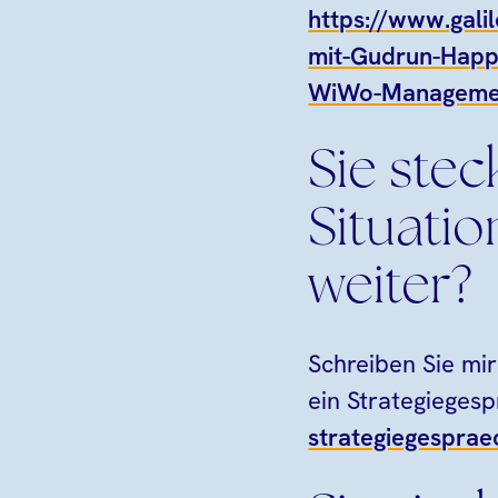
https://www.gali
mit-Gudrun-Happ
WiWo-Managemen
Sie stec
Situati
weiter?
Schreiben Sie mir
ein Strategiegesp
strategiegespra