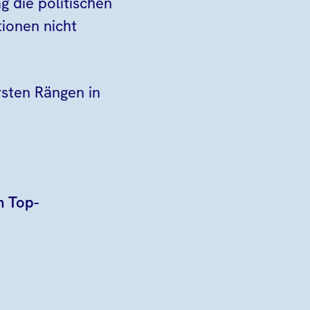
g die politischen
ionen nicht
sten Rängen in
m Top-