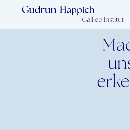
Mac
uns
erk