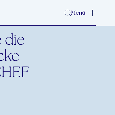
Menü
 die
icke
CHEF