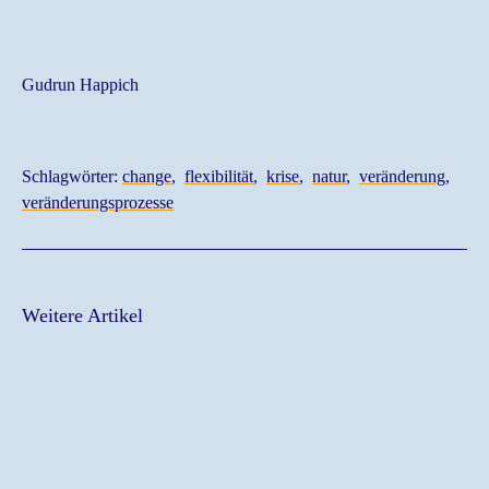
Gudrun Happich
Schlagwörter:
change
flexibilität
krise
natur
veränderung
veränderungsprozesse
Weitere Artikel