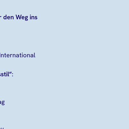
r den Weg ins
nternational
stil“
:
ag