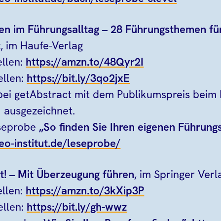
n im Führungsalltag
– 28 Führungsthemen fü
t
, im Haufe-Verlag
llen:
https://amzn.to/48Qyr2I
ellen:
https://bit.ly/3qo2jxE
ei getAbstract mit dem Publikumspreis beim I
 ausgezeichnet.
eseprobe
„So finden Sie Ihren eigenen Führungs
eo-institut.de/leseprobe/
lt! – Mit Überzeugung führen
, im Springer Verl
llen:
https://amzn.to/3kXip3P
ellen:
https://bit.ly/gh-wwz