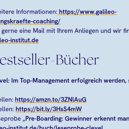
eitere Informationen:
https://www.galileo-
ungskraefte-coaching/
 gerne eine Mail mit Ihrem Anliegen und wir f
leo-institut.de
estseller-Bücher
vel: Im Top-Management erfolgreich werden, 
llen:
https://amzn.to/3ZNlAuG
ellen:
https://bit.ly/3HsS4mW
seprobe „
Pre-Boarding: Gewinner erkennt man
eo-institut.de/buch/leseprobe-clevel