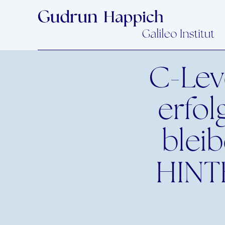
C-Lev
erfol
blei
HINT