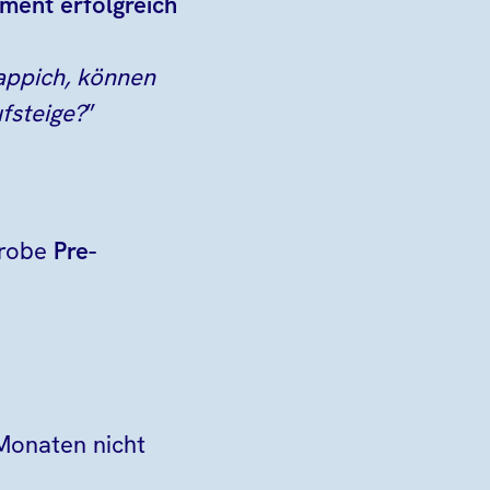
ment erfolgreich
appich, können
ufsteige?
”
probe
Pre-
 Monaten nicht