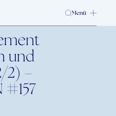
Menü
gement
in und
/2) –
 #157