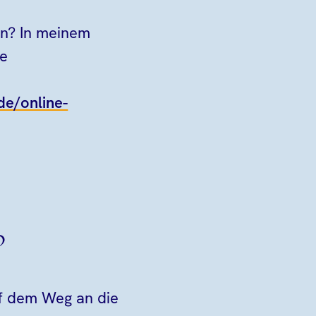
den? In meinem
se
.de/online-
?
f dem Weg an die