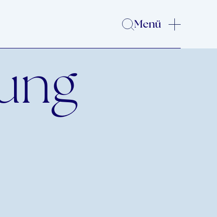
Menü
lung