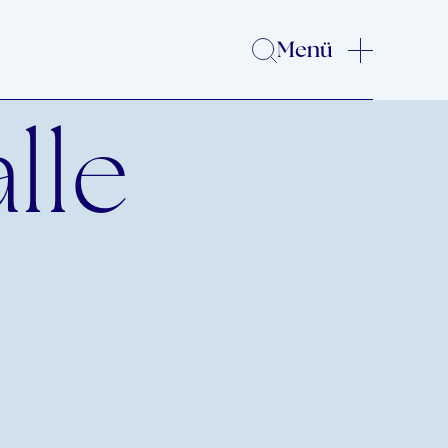
Menü
lle