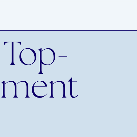
 Top-
ement