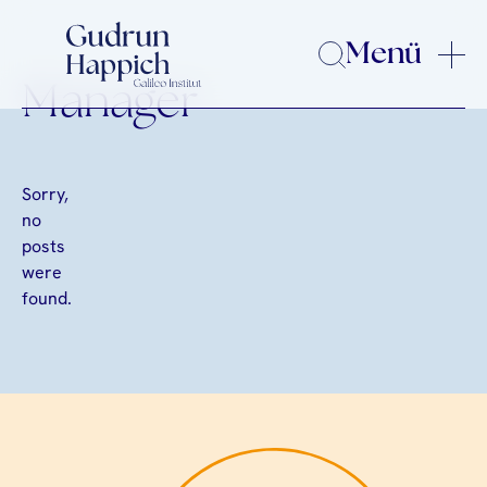
Menü
Manager
Sorry,
no
posts
were
found.