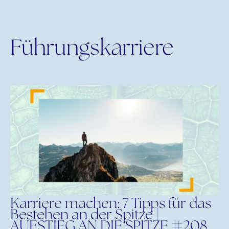
Führungskarriere
Karriere machen: 7 Tipps für das
Bestehen an der Spitze |
AUFSTIEG AN DIE SPITZE #208