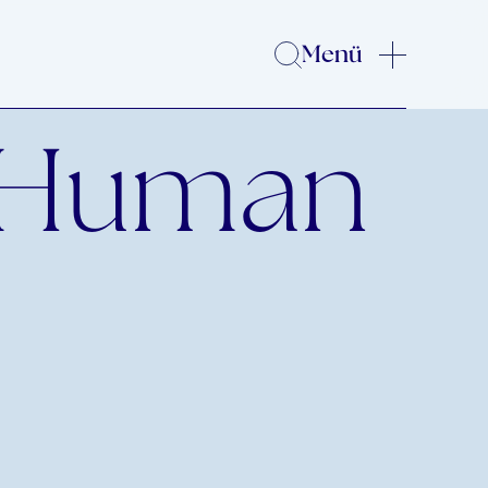
Menü
r Human