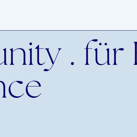
ity . fü
nce