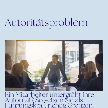
Autoritätsproblem
Ein Mitarbeiter untergräbt Ihre
Autorität? So setzen Sie als
Führungskraft richtig Grenzen