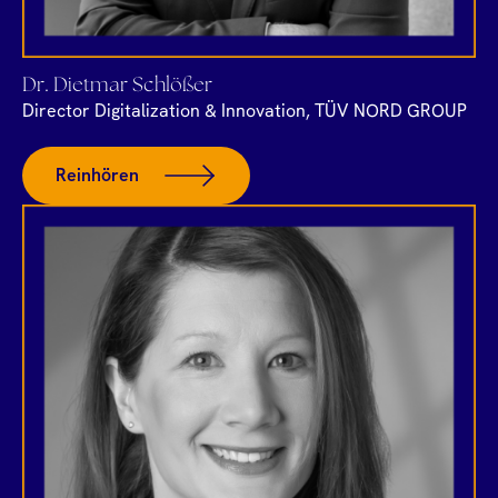
Dr. Dietmar Schlößer
Director Digitalization & Innovation, TÜV NORD GROUP
Reinhören